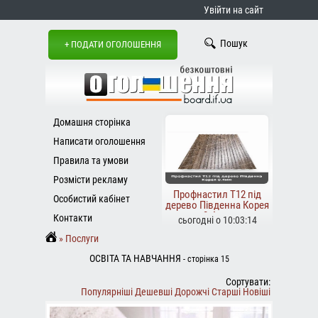
Увійти на сайт
Пошук
+ ПОДАТИ ОГОЛОШЕННЯ
Домашня сторінка
Написати оголошення
Правила та умови
Розмісти рекламу
Профнастил Т12 під
Особистий кабінет
дерево Південна Корея
0.4м...
Контакти
сьогодні о 10:03:14
Послуги
ОСВІТА ТА НАВЧАННЯ
- сторінка 15
Сортувати:
Популярніші
Дешевші
Дорожчі
Старші
Новіші