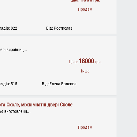
Ціна:
грн.
Продам
ядів: 822
Від: Ростислав
ері виробниц...
18000
Ціна:
грн.
Інше
ядів: 515
Від: Елена Волкова
ота Сколе, міжкімнатні двері Сколе
є виготовленн...
Продам