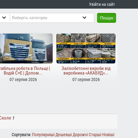
Увійти на сайт
Пошук
табільна робота в Польщі |
Залізобетонні вироби від
Водій C+E | Допом...
виробника «АКАБУД»...
07 серпня 2026
07 серпня 2026
 Сколе
1
Сортувати:
Популярніші
Дешевші
Дорожчі
Старші
Новіші