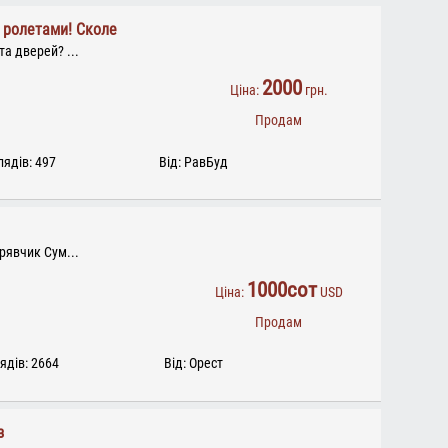
и ролетами! Сколе
та дверей? ...
2000
Ціна:
грн.
Продам
ядів: 497
Від: РавБуд
Орявчик Сум...
1000сот
Ціна:
USD
Продам
ядів: 2664
Від: Орест
з