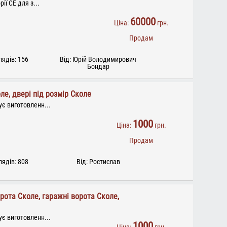
ії CЕ для з...
60000
Ціна:
грн.
Продам
ядів: 156
Від: Юрій Володимирович
Бондар
ле, двері під розмір Сколе
є виготовленн...
1000
Ціна:
грн.
Продам
ядів: 808
Від: Ростислав
рота Сколе, гаражні ворота Сколе,
є виготовленн...
1000