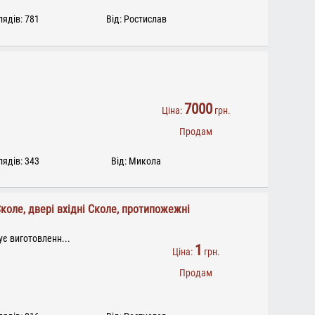
ядів: 781
Від: Ростислав
7000
Ціна:
грн.
Продам
ядів: 343
Від: Микола
Сколе, двері вхідні Сколе, протипожежні
є виготовленн...
1
Ціна:
грн.
Продам