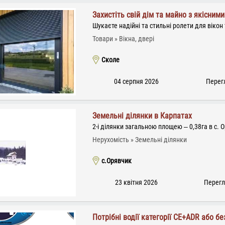
Захистіть свій дім та майно з якісним
Шукаєте надійні та стильні ролети для вікон 
Товари
Вікна, двері
Сколе
04 серпня 2026
Перегл
Земельні ділянки в Карпатах
2-і ділянки загальною площею – 0,38га в с. 
Нерухомість
Земельні ділянки
с.Орявчик
23 квітня 2026
Перегл
Потрібні водії категорії CЕ+ADR або бе