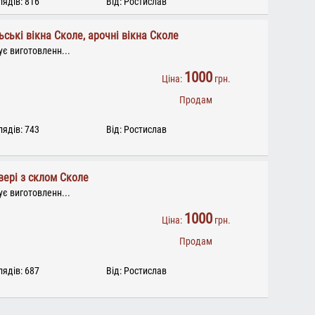
ядів: 816
Від: Ростислав
ьські вікна Сколе, арочні вікна Сколе
є виготовленн...
1000
Ціна:
грн.
Продам
ядів: 743
Від: Ростислав
двері з склом Сколе
є виготовленн...
1000
Ціна:
грн.
Продам
ядів: 687
Від: Ростислав