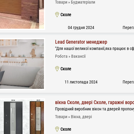
Товари
Будматеріали
Сколе
04 грудня 2024
Перегл
Lead Generator менеджер
"Для нашої великої компанії,яка працює в сф
Робота
Вакансії
Сколе
11 листопада 2024
Перегл
вікна Сколе, двері Сколе, гаражні вор
Провідний виробник вікон та дверей пропону
Товари
Вікна, двері
Сколе