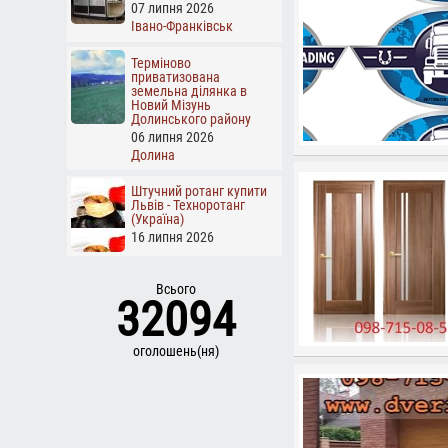
07 липня 2026
Івано-Франківськ
Терміново
приватизована
земельна ділянка в
Новий Мізунь
Долинського району
06 липня 2026
Долина
Штучний ротанг купити
Львів - Техноротанг
(Україна)
16 липня 2026
Всього
32094
оголошень(ня)