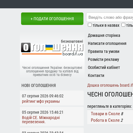
+ ПОДАТИ ОГОЛОШЕННЯ
тільки в назвах
тіл
Домашня сторінка
Написати оголошення
Правила та умови
Розмісти рекламу
Особистий кабінет
Чесні оголошення України: безкоштовні
оголошення продажу та купівлі від
приватних осіб та бізнесу
Контакти
Дошка оголошень board.if
НОВІ ОГОЛОШЕННЯ
ЧЕСНІ ОГОЛОШЕ
07 серпня 2026 09:46:02
рейтинг мфо украины
перегляньте в категоріях:
05 серпня 2026 15:46:21
Товари в Сколе
8
Водій СЕ. Міжнародні
Робота в Сколе
2
перевезення.
03 серпня 2026 23:43:34