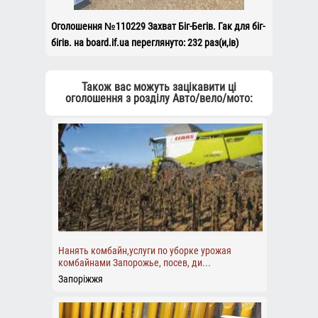
Оголошення №110229 Захват Біг-Бегів. Гак для біг-
бігів. на board.if.ua переглянуто: 232 раз(и,ів)
Також вас можуть зацікавити ці
оголошення з розділу Авто/вело/мото:
Нанять комбайн,услуги по уборке урожая
комбайнами Запорожье, посев, ди...
Запоріжжя