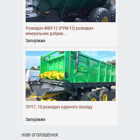
Розкидач МВУ-12 (РУМ-12) розкидач
мінеральних добрив...
Запоріжжя
ПРТ-7, 10 розкидач курячого посліду
Запоріжжя
НОВІ ОГОЛОШЕННЯ