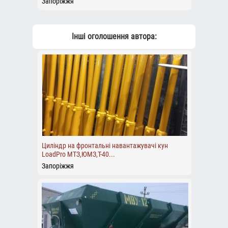
Запоріжжя
Інші оголошення автора:
Циліндр на фронтальні навантажувачі кун
LoadPro МТЗ,ЮМЗ,Т-40...
Запоріжжя