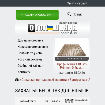
Увійти на сайт
Пошук
+ ПОДАТИ ОГОЛОШЕННЯ
Домашня сторінка
Написати оголошення
Правила та умови
Розмісти рекламу
Профнастил Т18 Еко
Особистий кабінет
Printech 0.4мм...
Контакти
сьогодні о 15:02:46
Сільськогосподарські машини
Запоріжжя
Авто/вело
ЗАХВАТ БІГ-БЕГІВ. ГАК ДЛЯ БІГ-БІГІВ.
Додано: 26.07.2026 о
Продам/Купити
Тип: Приватне
20:40:55