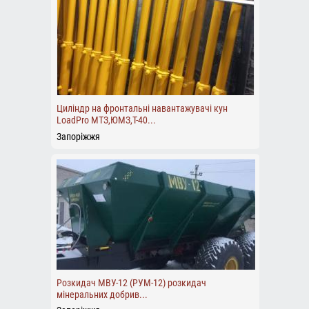
Циліндр на фронтальні навантажувачі кун
LoadPro МТЗ,ЮМЗ,Т-40...
Запоріжжя
Розкидач МВУ-12 (РУМ-12) розкидач
мінеральних добрив...