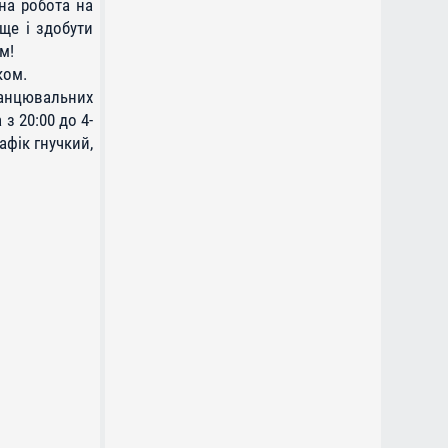
на робота на
ще і здобути
м!
ком.
танцювальних
з 20:00 до 4-
афік гнучкий,