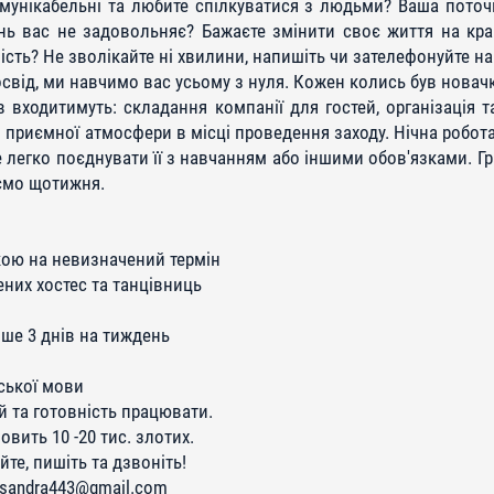
омунікабельні та любите спілкуватися з людьми? Ваша поточ
ь вас не задовольняє? Бажаєте змінити своє життя на кра
сть? Не зволікайте ні хвилини, напишіть чи зателефонуйте на
свід, ми навчимо вас усьому з нуля. Кожен колись був новач
в входитимуть: складання компанії для гостей, організація 
 приємної атмосфери в місці проведення заходу. Нічна робота 
е легко поєднувати її з навчанням або іншими обов'язками. Гр
ємо щотижня.
вкою на невизначений термін
ених хостес та танцівниць
нше 3 днів на тиждень
йської мови
й та готовність працювати.
вить 10 -20 тис. злотих.
те, пишіть та дзвоніть!
dsandra443@gmail.com